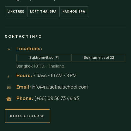
LINKTREE
LOFT THAI SPA
NAKHON SPA
CONTACT INFO
Locations:
⌖
Sukhumvit soi 71
Sukhumvit soi 22
Bangkok 10110 - Thailand
Hours:
7 days - 10 AM - 8 PM
◗
Email:
info@nuadthaischool.com
✉
Phone:
(+66) 09 50 73 44 43
☎
BOOK A COURSE