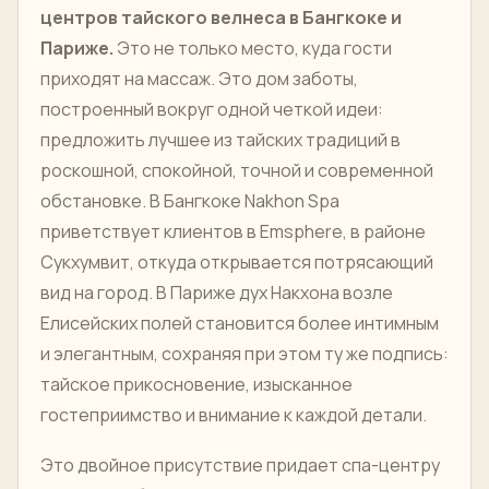
центров тайского велнеса в Бангкоке и
Париже.
Это не только место, куда гости
приходят на массаж. Это дом заботы,
построенный вокруг одной четкой идеи:
предложить лучшее из тайских традиций в
роскошной, спокойной, точной и современной
обстановке. В Бангкоке Nakhon Spa
приветствует клиентов в Emsphere, в районе
Сукхумвит, откуда открывается потрясающий
вид на город. В Париже дух Накхона возле
Елисейских полей становится более интимным
и элегантным, сохраняя при этом ту же подпись:
тайское прикосновение, изысканное
гостеприимство и внимание к каждой детали.
Это двойное присутствие придает спа-центру