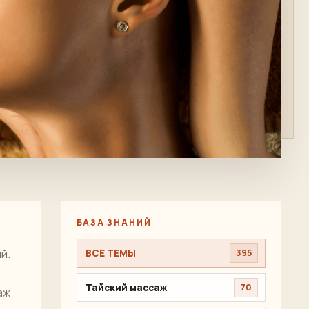
БАЗА ЗНАНИЙ
й.
ВСЕ ТЕМЫ
395
Тайский массаж
70
аж