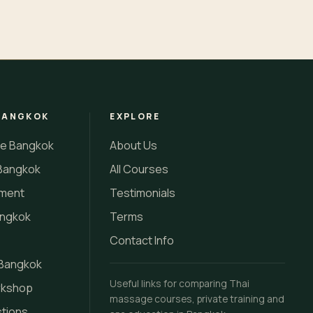
BANGKOK
EXPLORE
se Bangkok
About Us
Bangkok
All Courses
tment
Testimonials
angkok
Terms
Contact Info
 Bangkok
Useful links for comparing Thai
rkshop
massage courses, private training and
stions