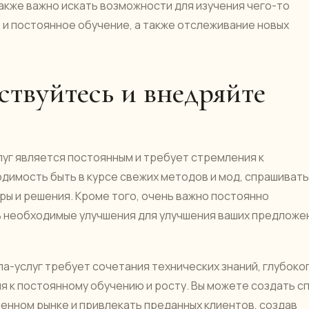
акже важно искать возможности для изучения чего-то
. и постоянное обучение, а также отслеживание новых
твуйтесь и внедряйте
уг является постоянным и требует стремления к
имость быть в курсе свежих методов и мод, спрашивать
ры и решения. Кроме того, очень важно постоянно
ь необходимые улучшения для улучшения ваших предложе
а-услуг требует сочетания технических знаний, глубоко
 к постоянному обучению и росту. Вы можете создать с
енном рынке и привлекать преданных клиентов, создав