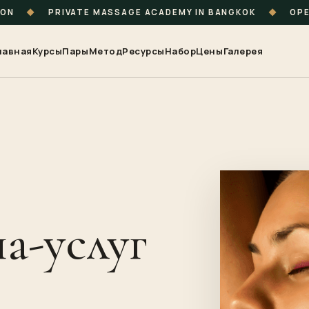
ION
◆
PRIVATE MASSAGE ACADEMY IN BANGKOK
◆
OPE
лавная
Курсы
Пары
Метод
Ресурсы
Набор
Цены
Галерея
а-услуг