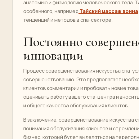
анатомию и физиологию человеческого тела. Т
особенного, например
Тайский массаж воина
тенденций и методов в спа-секторе.
Постоянно совершенс
инновации
Процесс совершенствования искусства спа-усл
совершенствованию. Это предполагает необход
клиентов комментарии и пробовать новые това
оценивать работу вашего спа-центра и вносит
и общего качества обслуживания клиентов.
В заключение, совершенствование искусства сп
понимания обслуживания клиентов и стремления
бизнес, который будет выделяться на переполн