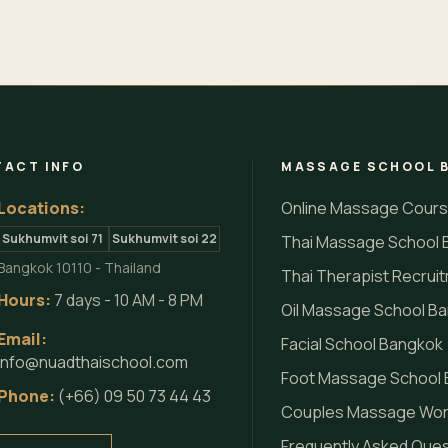
ACT INFO
MASSAGE SCHOOL 
Locations:
Online Massage Cour
Sukhumvit soi 71
Sukhumvit soi 22
Thai Massage School 
Bangkok 10110 - Thailand
Thai Therapist Recrui
Hours:
7 days - 10 AM - 8 PM
Oil Massage School B
Email:
Facial School Bangkok
info@nuadthaischool.com
Foot Massage School
Phone:
(+66) 09 50 73 44 43
Couples Massage Wo
Frequently Asked Que