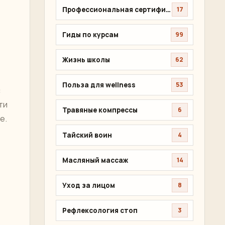
Профессиональная сертификация
17
Гиды по курсам
99
Жизнь школы
62
Польза для wellness
53
с
ти
Травяные компрессы
6
е.
Тайский воин
4
Масляный массаж
14
Уход за лицом
8
Рефлексология стоп
3