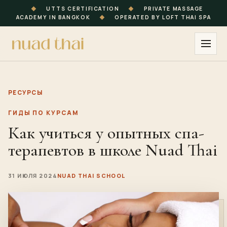
◆
UTTS CERTIFICATION
◆
PRIVATE MASSAGE
ACADEMY IN BANGKOK
◆
OPERATED BY LOFT THAI SPA
РЕСУРСЫ
ГИДЫ ПО КУРСАМ
Как учиться у опытных спа-
терапевтов в школе Nuad Thai
31 ИЮЛЯ 2024
NUAD THAI SCHOOL