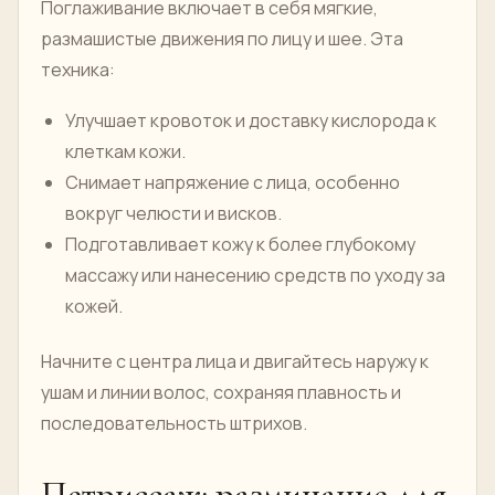
Поглаживание включает в себя мягкие,
размашистые движения по лицу и шее. Эта
техника:
Улучшает кровоток и доставку кислорода к
клеткам кожи.
Снимает напряжение с лица, особенно
вокруг челюсти и висков.
Подготавливает кожу к более глубокому
массажу или нанесению средств по уходу за
кожей.
Начните с центра лица и двигайтесь наружу к
ушам и линии волос, сохраняя плавность и
последовательность штрихов.
Петриссаж: разминание для