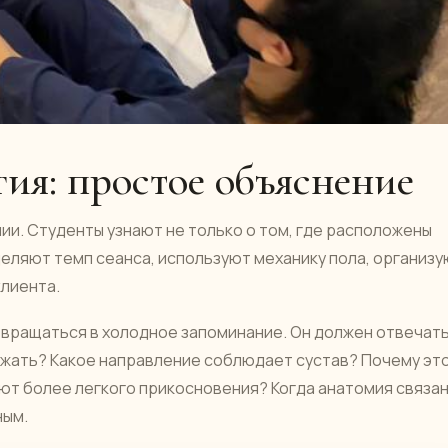
ия: простое объяснение
ии. Студенты узнают не только о том, где расположены
еделяют темп сеанса, используют механику пола, организ
клиента.
евращаться в холодное запоминание. Он должен отвечать
нажать? Какое направление соблюдает сустав? Почему эт
ют более легкого прикосновения? Когда анатомия связан
ным.