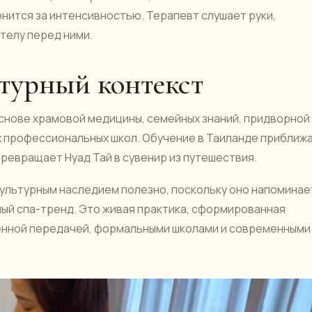
нится за интенсивностью. Терапевт слушает руки,
телу перед ними.
турный контекст
снове храмовой медицины, семейных знаний, придворной
х профессиональных школ. Обучение в Таиланде приближ
превращает Нуад Тай в сувенир из путешествия.
ультурным наследием полезно, поскольку оно напоминае
йный спа-тренд. Это живая практика, сформированная
енной передачей, формальными школами и современными