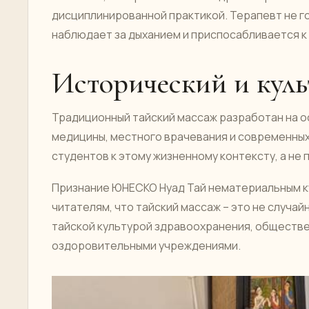
дисциплинированной практикой. Терапевт не го
наблюдает за дыханием и приспосабливается к 
Исторический и куль
Традиционный тайский массаж разработан на о
медицины, местного врачевания и современны
студентов к этому жизненному контексту, а не 
Признание ЮНЕСКО Нуад Тай нематериальным к
читателям, что тайский массаж – это не случа
тайской культурой здравоохранения, обществ
оздоровительными учреждениями.