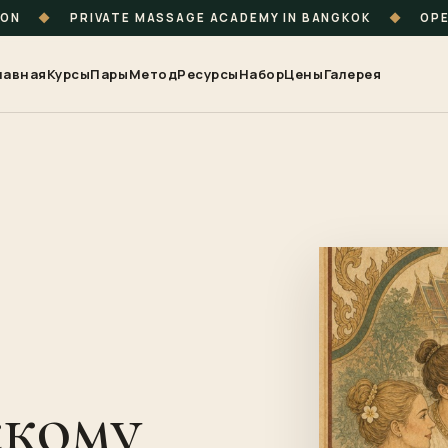
ION
◆
PRIVATE MASSAGE ACADEMY IN BANGKOK
◆
OPE
лавная
Курсы
Пары
Метод
Ресурсы
Набор
Цены
Галерея
скому