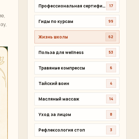
Профессиональная сертификация
17
е,
Гиды по курсам
99
зу,
Жизнь школы
62
Польза для wellness
53
Травяные компрессы
6
Тайский воин
4
Масляный массаж
14
Уход за лицом
8
Рефлексология стоп
3