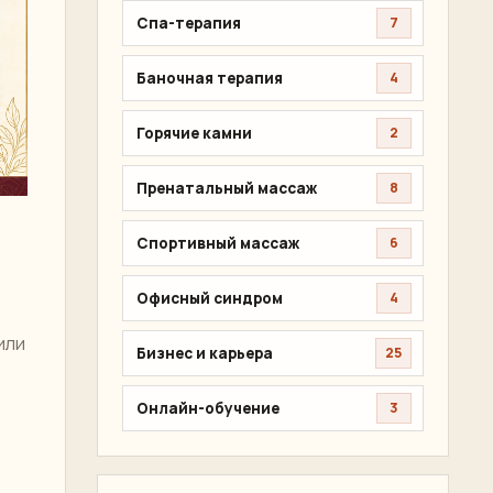
Спа-терапия
7
Баночная терапия
4
Горячие камни
2
Пренатальный массаж
8
Спортивный массаж
6
Офисный синдром
4
или
Бизнес и карьера
25
Онлайн-обучение
3