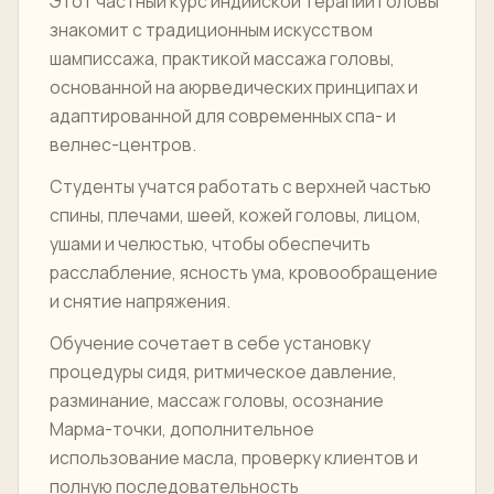
Этот частный курс индийской терапии головы
знакомит с традиционным искусством
шамписсажа, практикой массажа головы,
основанной на аюрведических принципах и
адаптированной для современных спа- и
велнес-центров.
Студенты учатся работать с верхней частью
спины, плечами, шеей, кожей головы, лицом,
ушами и челюстью, чтобы обеспечить
расслабление, ясность ума, кровообращение
и снятие напряжения.
Обучение сочетает в себе установку
процедуры сидя, ритмическое давление,
разминание, массаж головы, осознание
Марма-точки, дополнительное
использование масла, проверку клиентов и
полную последовательность