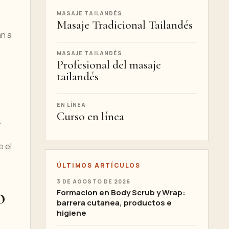
MASAJE TAILANDÉS
Masaje Tradicional Tailandés
an a
MASAJE TAILANDÉS
:
Profesional del masaje
tailandés
EN LÍNEA
Curso en línea
.
e el
ÚLTIMOS ARTÍCULOS
3 DE AGOSTO DE 2026
o
Formacion en Body Scrub y Wrap:
barrera cutanea, productos e
higiene