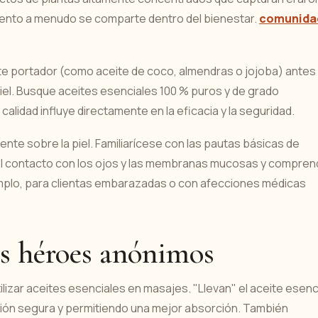
imiento a menudo se comparte dentro del bienestar.
comunida
te portador (como aceite de coco, almendras o jojoba) antes
a piel. Busque aceites esenciales 100 % puros y de grado
alidad influye directamente en la eficacia y la seguridad.
ente sobre la piel. Familiarícese con las pautas básicas de
r el contacto con los ojos y las membranas mucosas y compren
emplo, para clientas embarazadas o con afecciones médicas
os héroes anónimos
izar aceites esenciales en masajes. "Llevan" el aceite esenc
ación segura y permitiendo una mejor absorción. También