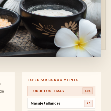
EXPLORAR CONOCIMIENTO
y
 de
TODOS LOS TEMAS
395
Masaje tailandés
73