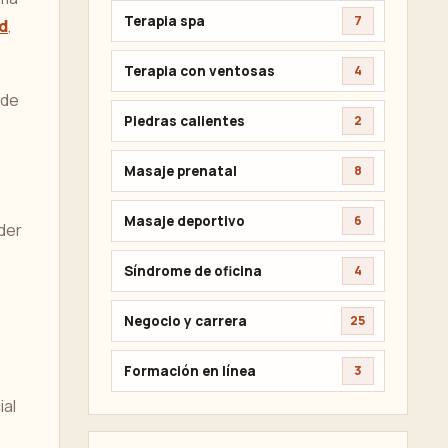
Terapia spa
7
d
,
Terapia con ventosas
4
 de
Piedras calientes
2
Masaje prenatal
8
Masaje deportivo
6
der
Síndrome de oficina
4
Negocio y carrera
25
Formación en línea
3
ial