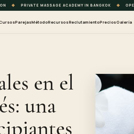
ION
◆
PRIVATE MASSAGE ACADEMY IN BANGKOK
◆
OPE
Cursos
Parejas
Método
Recursos
Reclutamiento
Precios
Galería
ales en el
és: una
cipiantes