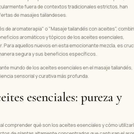
ularmente fuera de contextos tradicionales estrictos, han
fertas de masajes tailandeses.
és de aromaterapia" o "Masaje tailandés con aceites", combi
eneficios aromáticos y tópicos de los aceites esenciales,
r. Para aquellos nuevos en esta emocionante mezcla, es cruci
manera segura y sus beneficios específicos.
nante mundo de los aceites esenciales en el masaje tailandés,
iencia sensorial y curativa más profunda.
ites esenciales: pureza y
tal comprender qué son los aceites esenciales y cómo utilizar
actos de plantas altamente concentrados que capturan el ar