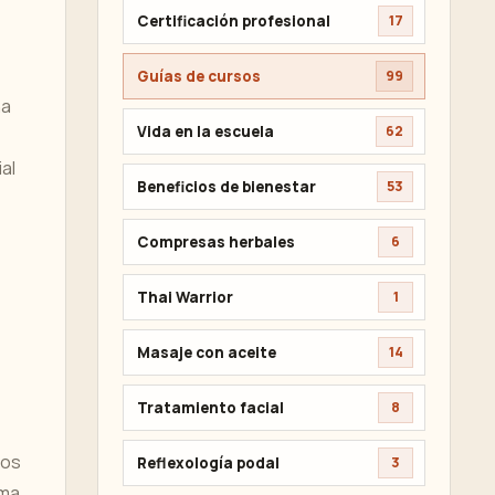
Certificación profesional
17
Guías de cursos
99
na
Vida en la escuela
62
al
Beneficios de bienestar
53
Compresas herbales
6
Thai Warrior
1
Masaje con aceite
14
Tratamiento facial
8
los
Reflexología podal
3
oma