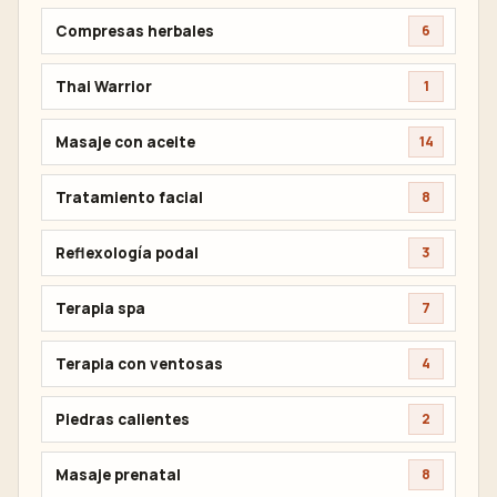
Compresas herbales
6
Thai Warrior
1
Masaje con aceite
14
Tratamiento facial
8
Reflexología podal
3
Terapia spa
7
Terapia con ventosas
4
Piedras calientes
2
Masaje prenatal
8