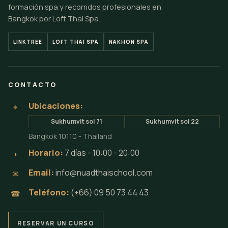
formación spa y recorridos profesionales en
Bangkok por Loft Thai Spa.
LINKTREE
LOFT THAI SPA
NAKHON SPA
CONTACTO
Ubicaciones:
⌖
Sukhumvit soi 71
Sukhumvit soi 22
Bangkok 10110 - Thailand
Horario:
7 días - 10:00 - 20:00
◗
Email:
info@nuadthaischool.com
✉
Teléfono:
(+66) 09 50 73 44 43
☎
RESERVAR UN CURSO