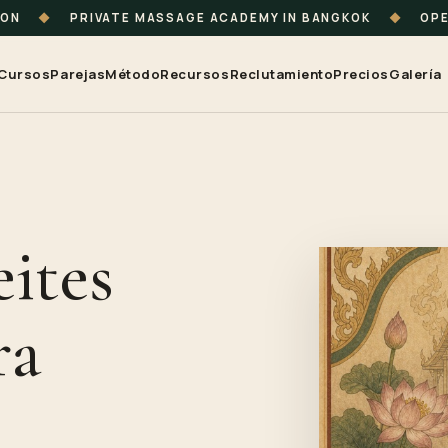
ION
◆
PRIVATE MASSAGE ACADEMY IN BANGKOK
◆
OPE
Cursos
Parejas
Método
Recursos
Reclutamiento
Precios
Galería
ites
ra