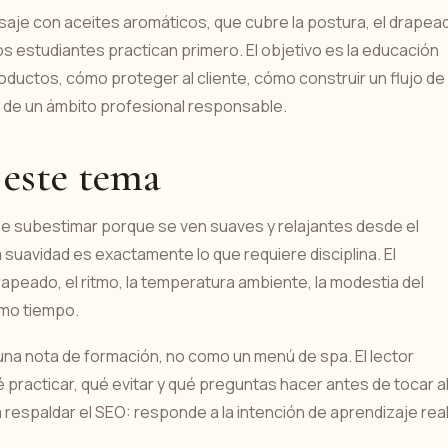
saje con aceites aromáticos, que cubre la postura, el drapea
e los estudiantes practican primero. El objetivo es la educación
oductos, cómo proteger al cliente, cómo construir un flujo de
de un ámbito profesional responsable.
 este tema
 de subestimar porque se ven suaves y relajantes desde el
a suavidad es exactamente lo que requiere disciplina. El
apeado, el ritmo, la temperatura ambiente, la modestia del
ismo tiempo.
 una nota de formación, no como un menú de spa. El lector
 practicar, qué evitar y qué preguntas hacer antes de tocar a
a respaldar el SEO: responde a la intención de aprendizaje rea