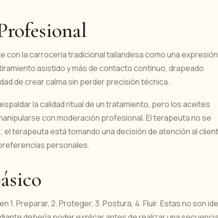
Profesional
e con la carrocería tradicional tailandesa como una expresión
tiramiento asistido y más de contacto continuo, drapeado
ad de crear calma sin perder precisión técnica.
paldar la calidad ritual de un tratamiento, pero los aceites
anipularse con moderación profesional. El terapeuta no se
; el terapeuta está tomando una decisión de atención al clien
y preferencias personales.
ásico
1. Preparar, 2. Proteger, 3. Postura, 4. Fluir. Estas no son id
diante debería poder explicar antes de realizar una secuenci