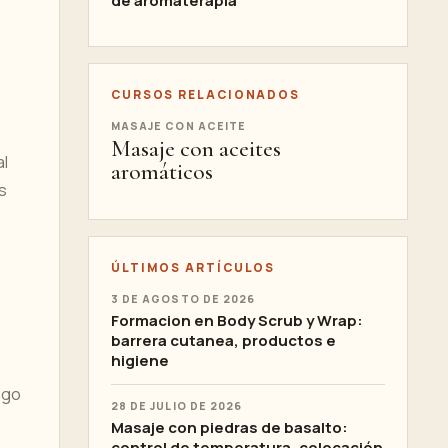
de aromaterapia
CURSOS RELACIONADOS
MASAJE CON ACEITE
Masaje con aceites
al
aromáticos
s
ÚLTIMOS ARTÍCULOS
3 DE AGOSTO DE 2026
Formacion en Body Scrub y Wrap:
barrera cutanea, productos e
higiene
ego
28 DE JULIO DE 2026
Masaje con piedras de basalto:
control de temperatura, colocación