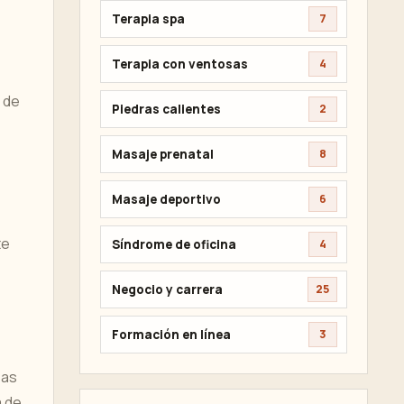
Terapia spa
7
Terapia con ventosas
4
 de
Piedras calientes
2
Masaje prenatal
8
Masaje deportivo
6
te
Síndrome de oficina
4
Negocio y carrera
25
Formación en línea
3
eas
a de