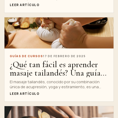
semanas
similares al yoga y trabajo energético. Conocido por...
LEER ARTÍCULO
GUÍAS DE CURSOS
17 DE FEBRERO DE 2025
¿Qué tan fácil es aprender
masaje tailandés? Una guía
para principiantes
El masaje tailandés, conocido por su combinación
única de acupresión, yoga y estiramiento, es una
práctica profundamente terapéutica...
LEER ARTÍCULO