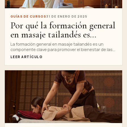
GUÍAS DE CURSOS
31 DE ENERO DE 2025
Por qué la formación general
en masaje tailandés es
esencial para el bienestar de
La formación general en masaje tailandés es un
componente clave para promover el bienestar de las
la comunidad
comunidades, tanto desde...
LEER ARTÍCULO