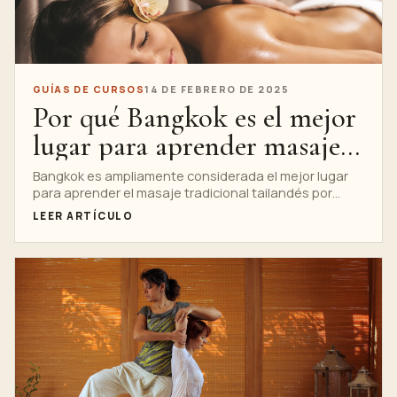
GUÍAS DE CURSOS
14 DE FEBRERO DE 2025
Por qué Bangkok es el mejor
lugar para aprender masaje
tradicional tailandés
Bangkok es ampliamente considerada el mejor lugar
para aprender el masaje tradicional tailandés por
varias razones. He aquí por qué...
LEER ARTÍCULO