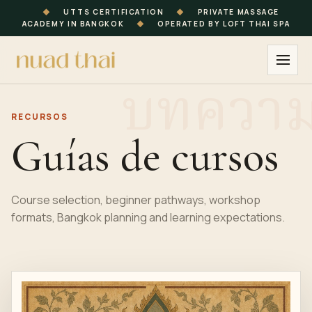
◆
UTTS CERTIFICATION
◆
PRIVATE MASSAGE
ACADEMY IN BANGKOK
◆
OPERATED BY LOFT THAI SPA
RECURSOS
Guías de cursos
Course selection, beginner pathways, workshop
formats, Bangkok planning and learning expectations.