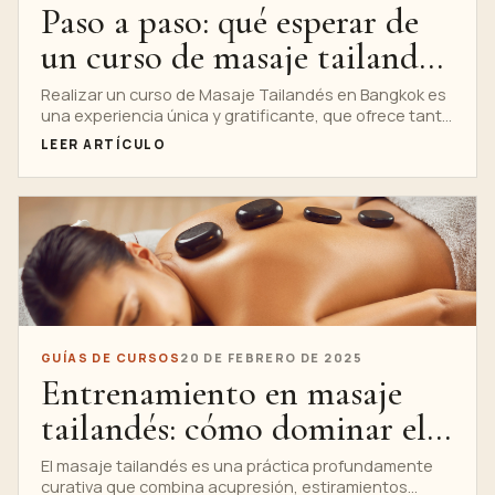
Paso a paso: qué esperar de
un curso de masaje tailandés
en Bangkok
Realizar un curso de Masaje Tailandés en Bangkok es
una experiencia única y gratificante, que ofrece tanto
conocimientos teóricos...
LEER ARTÍCULO
GUÍAS DE CURSOS
20 DE FEBRERO DE 2025
Entrenamiento en masaje
tailandés: cómo dominar el
arte en tan solo unas pocas
El masaje tailandés es una práctica profundamente
curativa que combina acupresión, estiramientos