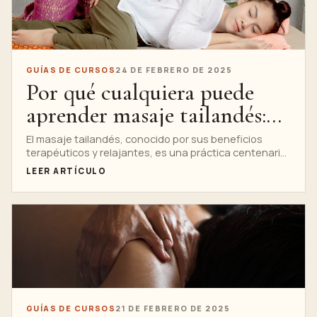
GUÍAS DE CURSOS
24 DE FEBRERO DE 2025
Por qué cualquiera puede
aprender masaje tailandés:
¡no se necesita experiencia!
El masaje tailandés, conocido por sus beneficios
terapéuticos y relajantes, es una práctica centenaria
que combina estiramientos, acupresión,...
LEER ARTÍCULO
GUÍAS DE CURSOS
21 DE FEBRERO DE 2025