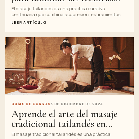
del masaje tailandés
El masaje tailandés es una práctica curativa
centenaria que combina acupresión, estiramientos
similares al yoga y compresión rítmica para promover...
LEER ARTÍCULO
GUÍAS DE CURSOS
3 DE DICIEMBRE DE 2024
Aprende el arte del masaje
tradicional tailandés en
Nuad Thai School
El masaje tradicional tailandés es una práctica