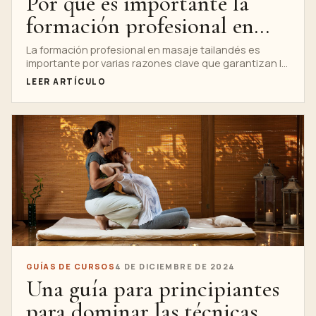
Por qué es importante la
formación profesional en
masaje tailandés
La formación profesional en masaje tailandés es
importante por varias razones clave que garantizan la
seguridad, eficacia y autenticidad...
LEER ARTÍCULO
GUÍAS DE CURSOS
4 DE DICIEMBRE DE 2024
Una guía para principiantes
para dominar las técnicas