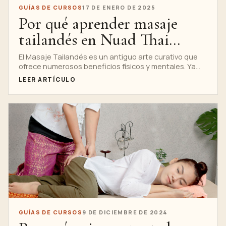
GUÍAS DE CURSOS
17 DE ENERO DE 2025
Por qué aprender masaje
tailandés en Nuad Thai
School es perfecto para
El Masaje Tailandés es un antiguo arte curativo que
ofrece numerosos beneficios físicos y mentales. Ya
todos
sea que estés buscando...
LEER ARTÍCULO
GUÍAS DE CURSOS
9 DE DICIEMBRE DE 2024