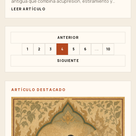
antigua que combina acupresión, estiramiento y
trabajo energético para promover en general...
LEER ARTÍCULO
ANTERIOR
1
2
3
4
5
6
...
10
SIGUIENTE
ARTÍCULO DESTACADO