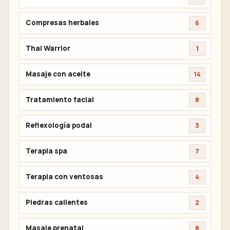
Compresas herbales
6
Thai Warrior
1
Masaje con aceite
14
Tratamiento facial
8
Reflexología podal
3
Terapia spa
7
Terapia con ventosas
4
Piedras calientes
2
Masaje prenatal
8