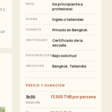
De principiante a
NIVEL
s y
profesional
Ingles o tailandes
IDIOMA
Privado en Bangkok
FORMATO
 un
Certificado de la
CERTIFICADO
escuela
Bajo solicitud
DISPONIBILIDAD
Bangkok, Tailandia
UBICACIÓN
PRECIO Y DURACIÓN
3h30
13.500 THB por persona
Medio día