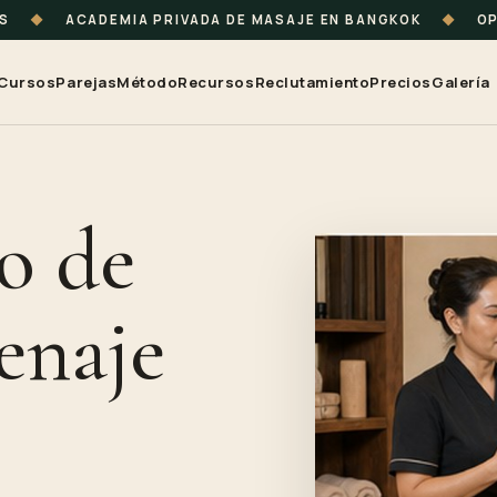
TS
◆
ACADEMIA PRIVADA DE MASAJE EN BANGKOK
◆
OP
Cursos
Parejas
Método
Recursos
Reclutamiento
Precios
Galería
o de
enaje