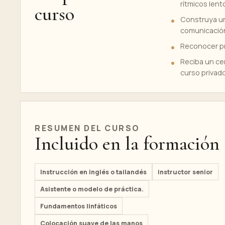
rítmicos lent
curso
Construya un
comunicación
Reconocer pr
Reciba un ce
curso privad
RESUMEN DEL CURSO
Incluido en la formación
Instrucción en inglés o tailandés
instructor senior
Asistente o modelo de práctica.
Fundamentos linfáticos
Colocación suave de las manos