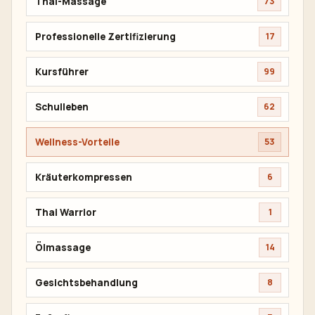
Thai-Massage
73
Professionelle Zertifizierung
17
Kursführer
99
Schulleben
62
Wellness-Vorteile
53
Kräuterkompressen
6
Thai Warrior
1
Ölmassage
14
Gesichtsbehandlung
8