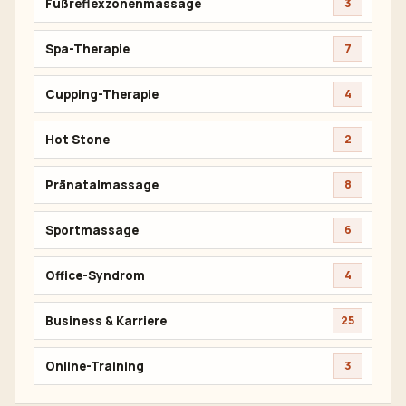
Fußreflexzonenmassage
3
Spa-Therapie
7
Cupping-Therapie
4
Hot Stone
2
Pränatalmassage
8
Sportmassage
6
Office-Syndrom
4
Business & Karriere
25
Online-Training
3