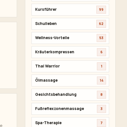
Kursführer
99
Schulleben
62
Wellness-Vorteile
53
Kräuterkompressen
6
Thai Warrior
1
Ölmassage
14
Gesichtsbehandlung
8
Fußreflexzonenmassage
3
Spa-Therapie
7
te