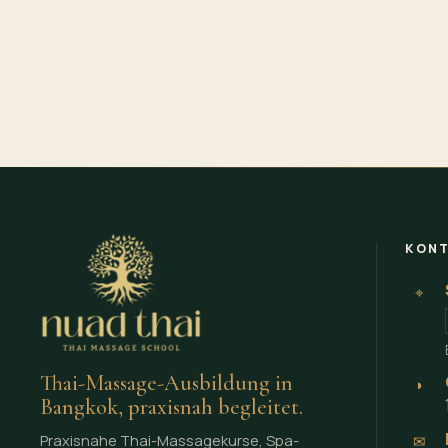
KON
⌖
Thai-Massage-Ausbildung in
◗
Bangkok, praxisnah begleitet.
Praxisnahe Thai-Massagekurse, Spa-
✉