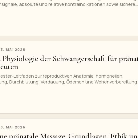
ignale, absolute und relative Kontraindikationen sowie sichere
en.
23. MAI 2026
Physiologie der Schwangerschaft für präna
peuten
imester-Leitfaden zur reproduktiven Anatomie, hormonellen
ung, Durchblutung, Verdauung, Ödemen und Wehenvorbereitung 
natalen Massage.
23. MAI 2026
ene pränatale Massage: Grundlagen, Ethik u