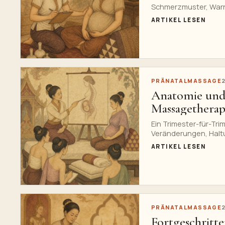
Schmerzmuster, Warns
Massagemodifikation
ARTIKEL LESEN
PRÄNATALMASSAGE
Anatomie und 
Massagethera
Ein Trimester-für-Tr
Veränderungen, Halt
Studierende der prä
ARTIKEL LESEN
PRÄNATALMASSAGE
Fortgeschritt