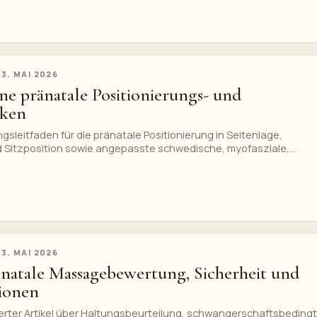
23. MAI 2026
ne pränatale Positionierungs- und
iken
ngsleitfaden für die pränatale Positionierung in Seitenlage,
d Sitzposition sowie angepasste schwedische, myofasziale,
 und Thai-inspirierte Techniken.
23. MAI 2026
änatale Massagebewertung, Sicherheit und
ionen
tierter Artikel über Haltungsbeurteilung, schwangerschaftsbeding