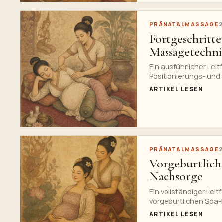
PRÄNATALMASSAGE
Fortgeschritte
Massagetechn
Ein ausführlicher Lei
Positionierungs- und
Sicherheit, Hinweisen
ARTIKEL LESEN
einem klaren Weg zum
PRÄNATALMASSAGE
Vorgeburtlich
Nachsorge
Ein vollständiger Le
vorgeburtlichen Spa-
Wehenunterstützung, 
ARTIKEL LESEN
Spa-Menüs.