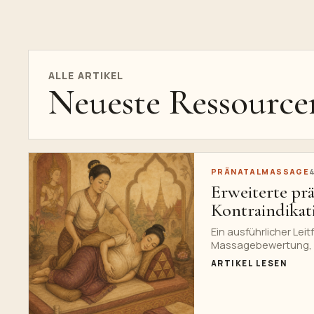
ALLE ARTIKEL
Neueste Ressource
PRÄNATALMASSAGE
Erweiterte pr
Kontraindikat
Ein ausführlicher Lei
Massagebewertung, Si
Technik, Sicherheit, 
ARTIKEL LESEN
Infografik und einem