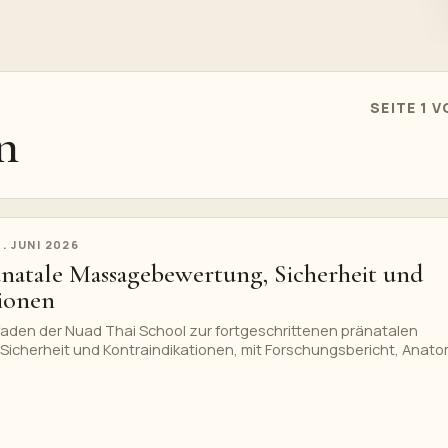
SEITE 1 V
n
4. JUNI 2026
änatale Massagebewertung, Sicherheit und
ionen
tfaden der Nuad Thai School zur fortgeschrittenen pränatalen
cherheit und Kontraindikationen, mit Forschungsbericht, Anato
Hinweisen zur professionellen Ausbildung, einer vollständigen
 klaren Weg zum privaten Kurs für pränatale Massage.