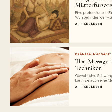
Mütterfürsor
Eine professionelle E
Wohlbefinden der Mut
und die Verantwortli
ARTIKEL LESEN
PRÄNATALMASSAGE
Thai-Massage f
Techniken
Obwohl eine Schwang
kann sie auch eine Me
ARTIKEL LESEN