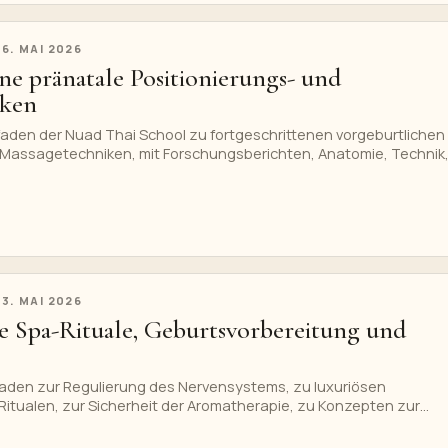
26. MAI 2026
ne pränatale Positionierungs- und
iken
tfaden der Nuad Thai School zu fortgeschrittenen vorgeburtlichen
 Massagetechniken, mit Forschungsberichten, Anatomie, Technik
 zur professionellen Ausbildung, einer vollständigen Infografik un
 privaten Kurs für vorgeburtliche Massage.
23. MAI 2026
e Spa-Rituale, Geburtsvorbereitung und
itfaden zur Regulierung des Nervensystems, zu luxuriösen
Ritualen, zur Sicherheit der Aromatherapie, zu Konzepten zur
zur Erholung nach der Geburt, zur Beratung und zur Integration