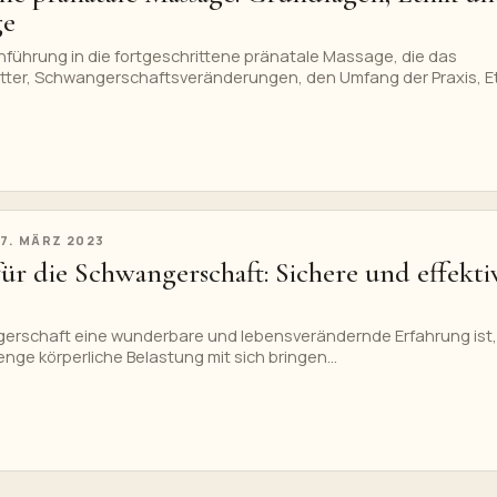
ge
inführung in die fortgeschrittene pränatale Massage, die das
ter, Schwangerschaftsveränderungen, den Umfang der Praxis, Et
chkeiten des Therapeuten behandelt.
17. MÄRZ 2023
ür die Schwangerschaft: Sichere und effekti
erschaft eine wunderbare und lebensverändernde Erfahrung ist,
nge körperliche Belastung mit sich bringen...