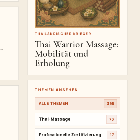
THAILÄNDISCHER KRIEGER
Thai Warrior Massage:
,
Mobilität und
d
Erholung
THEMEN ANSEHEN
ALLE THEMEN
395
Thai-Massage
73
 von
Professionelle Zertifizierung
17