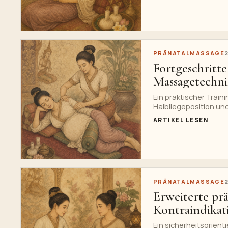
PRÄNATALMASSAGE
Fortgeschritte
Massagetechn
Ein praktischer Traini
Halbliegeposition un
Triggerpunkt-, Lymph-
ARTIKEL LESEN
PRÄNATALMASSAGE
Erweiterte pr
Kontraindikat
Ein sicherheitsorien