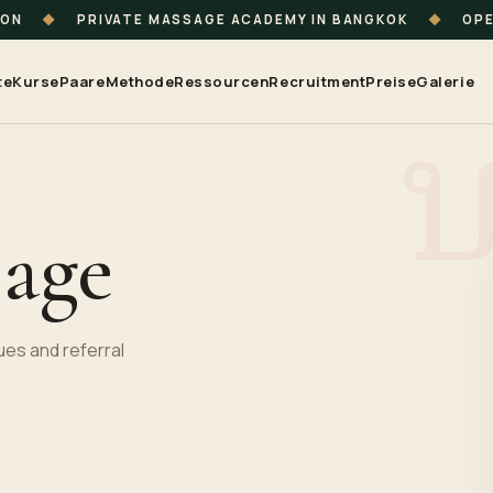
ION
◆
PRIVATE MASSAGE ACADEMY IN BANGKOK
◆
OPE
te
Kurse
Paare
Methode
Ressourcen
Recruitment
Preise
Galerie
sage
es and referral