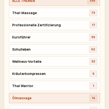
ALLE THEMEN
395
Thai-Massage
73
Professionelle Zertifizierung
17
Kursführer
99
Schulleben
62
Wellness-Vorteile
53
Kräuterkompressen
6
Thai Warrior
1
Ölmassage
14