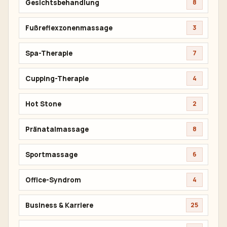
Gesichtsbehandlung
8
Fußreflexzonenmassage
3
Spa-Therapie
7
Cupping-Therapie
4
Hot Stone
2
Pränatalmassage
8
Sportmassage
6
Office-Syndrom
4
Business & Karriere
25