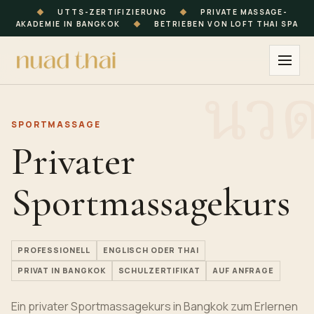
◆
UTTS-ZERTIFIZIERUNG
◆
PRIVATE MASSAGE-
AKADEMIE IN BANGKOK
◆
BETRIEBEN VON LOFT THAI SPA
SPORTMASSAGE
Privater
Sportmassagekurs
PROFESSIONELL
ENGLISCH ODER THAI
PRIVAT IN BANGKOK
SCHULZERTIFIKAT
AUF ANFRAGE
Ein privater Sportmassagekurs in Bangkok zum Erlernen