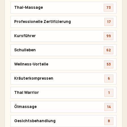
Thai-Massage
73
Professionelle Zertifizierung
17
Kursführer
99
Schulleben
62
Wellness-Vorteile
53
Kräuterkompressen
6
Thai Warrior
1
Ölmassage
14
Gesichtsbehandlung
8