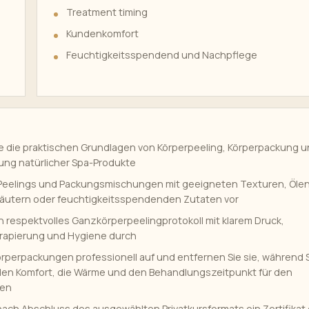
Treatment timing
Kundenkomfort
Feuchtigkeitsspendend und Nachpflege
e die praktischen Grundlagen von Körperpeeling, Körperpackung 
ng natürlicher Spa-Produkte
 Peelings und Packungsmischungen mit geeigneten Texturen, Ölen
äutern oder feuchtigkeitsspendenden Zutaten vor
in respektvolles Ganzkörperpeelingprotokoll mit klarem Druck,
rapierung und Hygiene durch
örperpackungen professionell auf und entfernen Sie sie, während 
 den Komfort, die Wärme und den Behandlungszeitpunkt für den
ren
 nach Abschluss des ausgewählten Privatkursformats ein Zertifikat