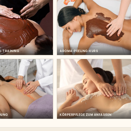
L-TRAINING
AROMA-PEELING-KURS
GUNG
KÖRPERPFLEGE ZUM ANFASSEN