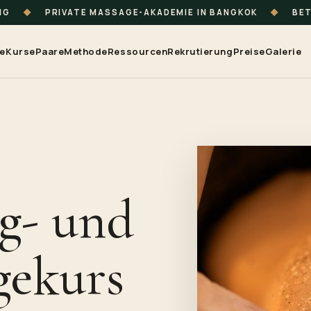
UNG
◆
PRIVATE MASSAGE-AKADEMIE IN BANGKOK
◆
BET
te
Kurse
Paare
Methode
Ressourcen
Rekrutierung
Preise
Galerie
g- und
gekurs