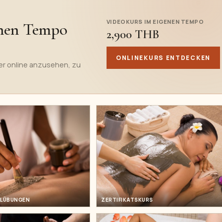
VIDEOKURS IM EIGENEN TEMPO
enen Tempo
2,900 THB
ONLINEKURS ENTDECKEN
her online anzusehen, zu
ELÜBUNGEN
ZERTIFIKATSKURS