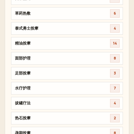
草药热敷
6
泰式勇士按摩
4
精油按摩
14
面部护理
8
足部按摩
3
水疗护理
7
拔罐疗法
4
热石按摩
2
孕期按摩
8