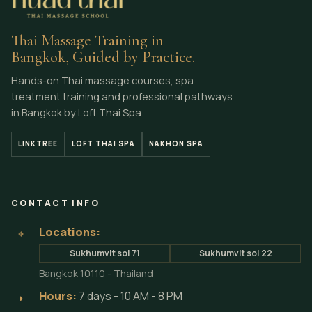
Thai Massage Training in
Bangkok, Guided by Practice.
Hands-on Thai massage courses, spa
treatment training and professional pathways
in Bangkok by Loft Thai Spa.
LINKTREE
LOFT THAI SPA
NAKHON SPA
CONTACT INFO
Locations:
⌖
Sukhumvit soi 71
Sukhumvit soi 22
Bangkok 10110 - Thailand
Hours:
7 days - 10 AM - 8 PM
◗