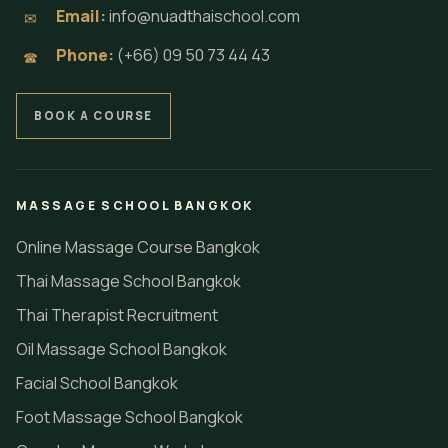
Email:
info@nuadthaischool.com
✉
Phone:
(+66) 09 50 73 44 43
☎
BOOK A COURSE
MASSAGE SCHOOL BANGKOK
Online Massage Course Bangkok
Thai Massage School Bangkok
Thai Therapist Recruitment
Oil Massage School Bangkok
Facial School Bangkok
Foot Massage School Bangkok