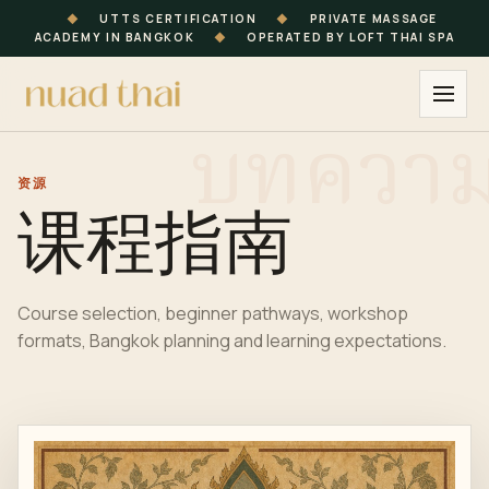
◆
UTTS CERTIFICATION
◆
PRIVATE MASSAGE
ACADEMY IN BANGKOK
◆
OPERATED BY LOFT THAI SPA
资源
课程指南
Course selection, beginner pathways, workshop
formats, Bangkok planning and learning expectations.