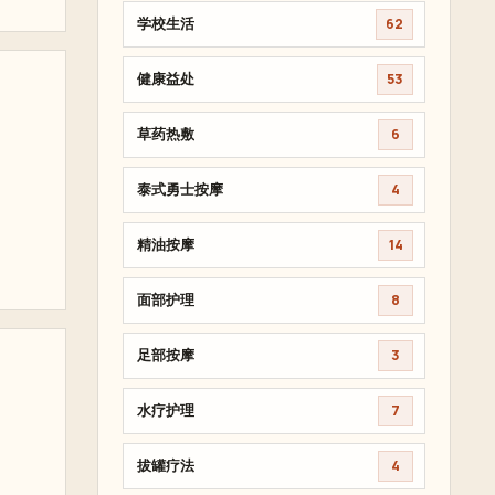
学校生活
62
健康益处
53
草药热敷
6
泰式勇士按摩
4
精油按摩
14
面部护理
8
足部按摩
3
水疗护理
7
拔罐疗法
4