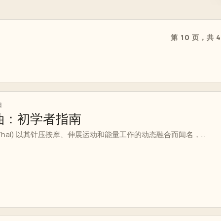
第 10 页，共 
日
油：初学者指南
 Thai) 以其针压按摩、伸展运动和能量工作的动态融合而闻名，...