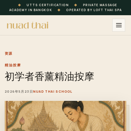
◆
UTTS CERTIFICATION
◆
PRIVATE MASSAGE
ACADEMY IN BANGKOK
◆
OPERATED BY LOFT THAI SPA
资源
精油按摩
初学者香薰精油按摩
2026年5月23日
NUAD THAI SCHOOL