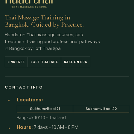
Thai Massage Training in
Bangkok, Guided by Practice.
Hands-on Thai massage courses, spa
treatment training and professional pathways
in Bangkok by Loft Thai Spa.
LINKTREE
LOFT THAI SPA
NAKHON SPA
CONTACT INFO
Locations:
⌖
Sukhumvit soi 71
Sukhumvit soi 22
Bangkok 10110 - Thailand
Hours:
7 days - 10 AM - 8 PM
◗