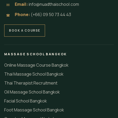
Email:
info@nuadthaischool.com
✉
Phone:
(+66) 09 50 73 44 43
☎
BOOK A COURSE
MASSAGE SCHOOL BANGKOK
Online Massage Course Bangkok
Thai Massage School Bangkok
Thai Therapist Recruitment
Oil Massage School Bangkok
Facial School Bangkok
Foot Massage School Bangkok