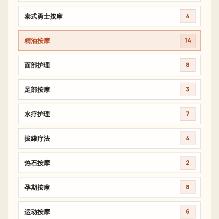
泰式勇士按摩
4
精油按摩
14
面部护理
8
足部按摩
3
水疗护理
7
拔罐疗法
4
热石按摩
2
孕期按摩
8
运动按摩
6