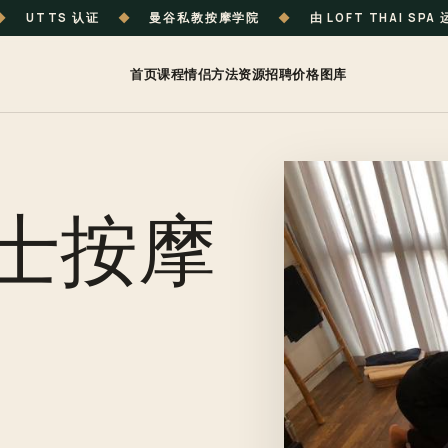
◆
UTTS 认证
◆
曼谷私教按摩学院
◆
由 LOFT THAI SPA
首页
课程
情侣
方法
资源
招聘
价格
图库
士按摩