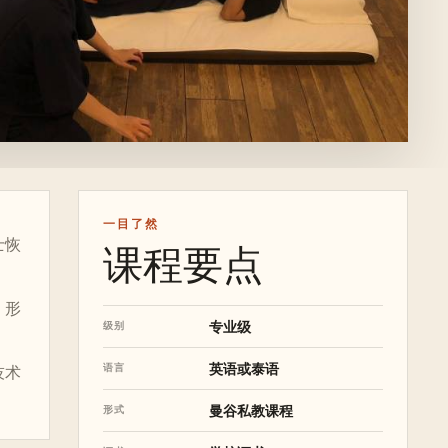
一目了然
士恢
课程要点
，形
专业级
级别
英语或泰语
语言
技术
曼谷私教课程
形式