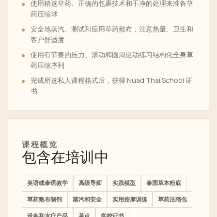
使用精选草药、正确的包裹技术和干净的处理来准备草
药压缩球
安全地蒸汽、测试和应用草药敷布，注意热量、卫生和
客户舒适度
使用有节奏的压力、滚动和圆周运动练习结构化全身草
药压缩序列
完成所选私人课程格式后，获得 Nuad Thai School 证
书
课程概览
包含在培训中
英语或泰语教学
高级导师
实践模型
泰国草本粉底
草药敷布制剂
蒸汽和安全
实用按摩训练
草药压缩包
设备和水疗产品
茶点
学校证书