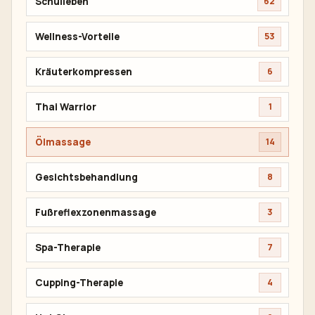
Schulleben
62
Wellness-Vorteile
53
Kräuterkompressen
6
Thai Warrior
1
Ölmassage
14
Gesichtsbehandlung
8
Fußreflexzonenmassage
3
Spa-Therapie
7
Cupping-Therapie
4