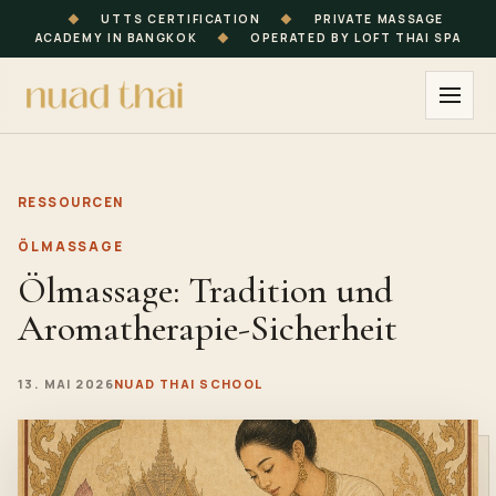
◆
UTTS CERTIFICATION
◆
PRIVATE MASSAGE
ACADEMY IN BANGKOK
◆
OPERATED BY LOFT THAI SPA
RESSOURCEN
ÖLMASSAGE
Ölmassage: Tradition und
Aromatherapie-Sicherheit
13. MAI 2026
NUAD THAI SCHOOL