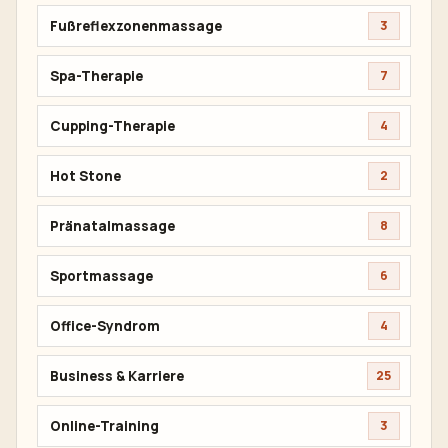
Fußreflexzonenmassage
3
Spa-Therapie
7
Cupping-Therapie
4
Hot Stone
2
Pränatalmassage
8
Sportmassage
6
Office-Syndrom
4
Business & Karriere
25
Online-Training
3