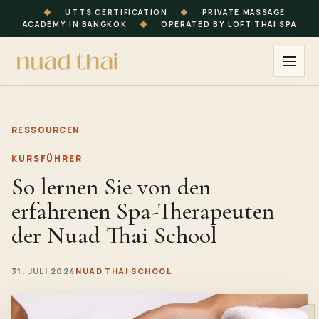
◆
UTTS CERTIFICATION
◆
PRIVATE MASSAGE
ACADEMY IN BANGKOK
◆
OPERATED BY LOFT THAI SPA
RESSOURCEN
KURSFÜHRER
So lernen Sie von den
erfahrenen Spa-Therapeuten
der Nuad Thai School
31. JULI 2024
NUAD THAI SCHOOL