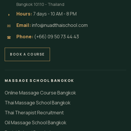
Bangkok 10110 - Thailand
Hours:
7 days - 10 AM - 8 PM
◗
Email:
info@nuadthaischool.com
✉
Phone:
(+66) 09 50 73 44 43
☎
BOOK A COURSE
MASSAGE SCHOOL BANGKOK
Online Massage Course Bangkok
Thai Massage School Bangkok
Thai Therapist Recruitment
Oil Massage School Bangkok