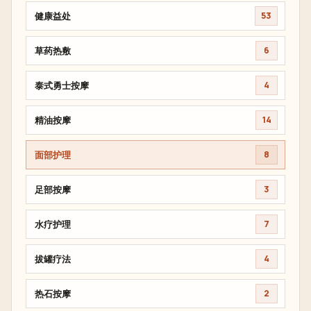
健康益处
53
草药热敷
6
泰式勇士按摩
4
精油按摩
14
面部护理
8
足部按摩
3
水疗护理
7
拔罐疗法
4
热石按摩
2