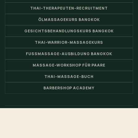
THAI-THERAPEUTEN-RECRUITMENT
ÖLMASSAGEKURS BANGKOK
GESICHTSBEHANDLUNGSKURS BANGKOK
THAI-WARRIOR-MASSAGEKURS
FUSSMASSAGE-AUSBILDUNG BANGKOK
MASSAGE-WORKSHOP FÜR PAARE
THAI-MASSAGE-BUCH
BARBERSHOP ACADEMY
© 2026 Nuad Thai School – Thai-Massage-Schule & Spa-
Ausbildungszentrum von
Loft Thai Spa
- Website von
Pimclick
.
EN
FR
TH
CH
JP
RU
ES
DE