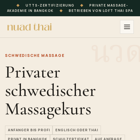
◆
UTTS-ZERTIFIZIERUNG
◆
PRIVATE MASSAGE-
AKADEMIE IN BANGKOK
◆
BETRIEBEN VON LOFT THAI SPA
SCHWEDISCHE MASSAGE
Privater
schwedischer
Massagekurs
ANFANGER BIS PROFI
ENGLISCH ODER THAI
PRIVAT IN BANGKOK
SCHULZERTIFIKAT
AUF ANFRAGE