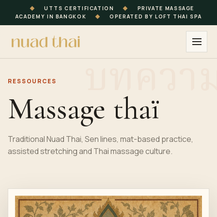
◆
UTTS CERTIFICATION
◆
PRIVATE MASSAGE
ACADEMY IN BANGKOK
◆
OPERATED BY LOFT THAI SPA
RESSOURCES
Massage thaï
Traditional Nuad Thai, Sen lines, mat-based practice,
assisted stretching and Thai massage culture.