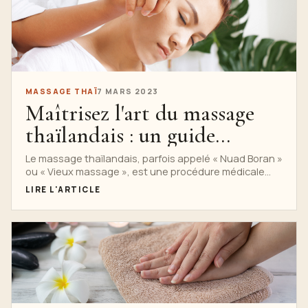
MASSAGE THAÏ
7 MARS 2023
Maîtrisez l'art du massage
thaïlandais : un guide
complet
Le massage thaïlandais, parfois appelé « Nuad Boran »
ou « Vieux massage », est une procédure médicale
traditionnelle qui...
LIRE L'ARTICLE