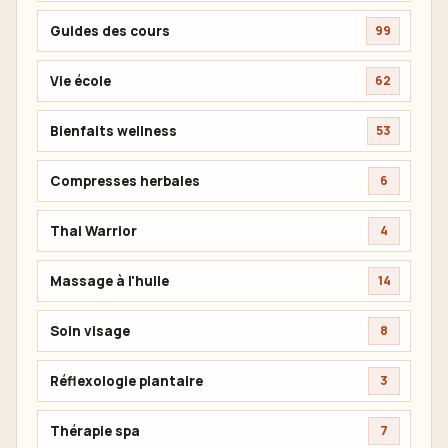
Guides des cours
99
Vie école
62
Bienfaits wellness
53
Compresses herbales
6
Thai Warrior
4
Massage à l'huile
14
Soin visage
8
Réflexologie plantaire
3
Thérapie spa
7