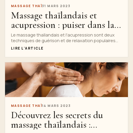
MASSAGE THAÏ
31 MARS 2023
Massage thaïlandais et
acupression : puiser dans la
médecine traditionnelle
Le massage thaïlandais et l'acupression sont deux
techniques de guérison et de relaxation populaires
chinoise
utilisées depuis des siècles....
LIRE L'ARTICLE
MASSAGE THAÏ
14 MARS 2023
Découvrez les secrets du
massage thaïlandais :