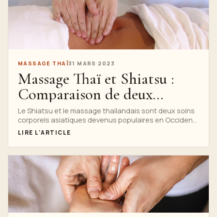
MASSAGE THAÏ
31 MARS 2023
Massage Thaï et Shiatsu :
Comparaison de deux
techniques de travail
Le Shiatsu et le massage thaïlandais sont deux soins
corporels asiatiques devenus populaires en Occident.
corporel asiatiques
Les deux...
LIRE L'ARTICLE