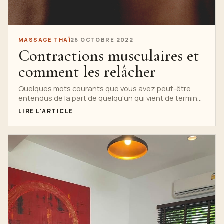
MASSAGE THAÏ
26 OCTOBRE 2022
Contractions musculaires et
comment les relâcher
Quelques mots courants que vous avez peut-être
entendus de la part de quelqu'un qui vient de terminer
une longue journée à...
LIRE L'ARTICLE