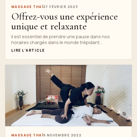
MASSAGE THAÏ
27 FÉVRIER 2023
Offrez-vous une expérience
unique et relaxante
Il est essentiel de prendre une pause dans nos
horaires chargés dans le monde trépidant
d'aujourd'hui et de s'adonner à...
LIRE L'ARTICLE
MASSAGE THAÏ
9 NOVEMBRE 2022