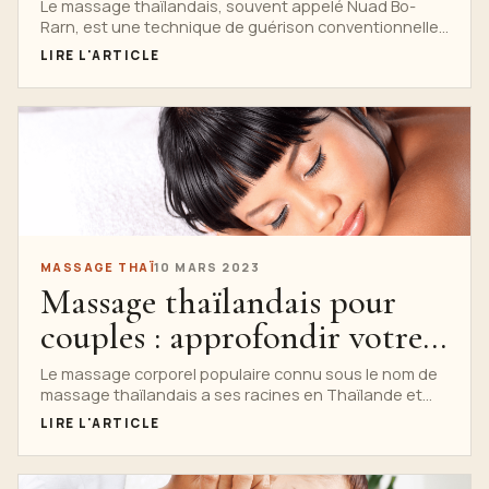
techniques de guérison
Le massage thaïlandais, souvent appelé Nuad Bo-
Rarn, est une technique de guérison conventionnelle
anciennes
qui a été pratiquée...
LIRE L'ARTICLE
MASSAGE THAÏ
10 MARS 2023
Massage thaïlandais pour
couples : approfondir votre
connexion
Le massage corporel populaire connu sous le nom de
massage thaïlandais a ses racines en Thaïlande et
remonte à plus de 2 500...
LIRE L'ARTICLE